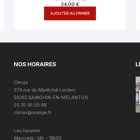
24.00
€
AJOUTER AU PANIER
NOS HORAIRES
L
Climax
379 rue du Maréchal Leclerc
59262 SAINGHIN-EN-MELANTOIS
03 20 46 55 98
climax@orange.fr
Les horaires
Mercredi : 14h – 18h00