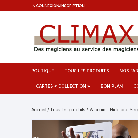
Aller
CONNEXION/INSCRIPTION
au
contenu
BOUTIQUE
TOUS LES PRODUITS
NOS FAB
CARTES « COLLECTION »
BON PLAN
C
Destockage CL
C
Accueil
/
Tous les produits
/ Vacuum – Hide and Serg
Promos
F
C