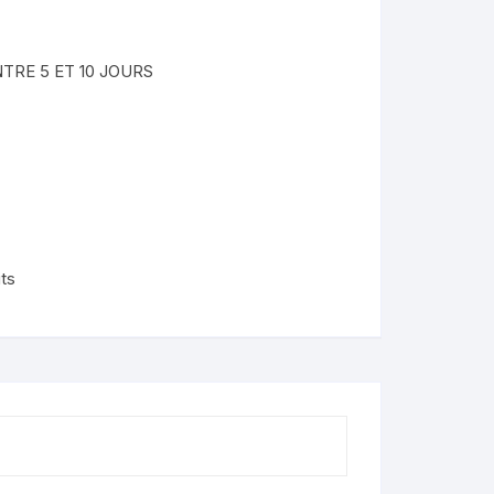
nimaux
TRE 5 ET 10 JOURS
de
lendo
ons
its