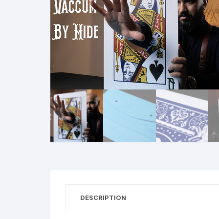
N
B
A
R
DESCRIPTION