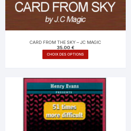
CARD FROM THE SKY – JC MAGIC
35.00
€
Ce
CHOIX DES OPTIONS
produit
a
plusieurs
variations.
Les
options
peuvent
être
choisies
sur
la