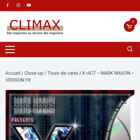
Aller
au
contenu
0
Accueil
/
Close-up
/
Tours de carte
/ X-ACT – MARK MASON –
VERSION FR