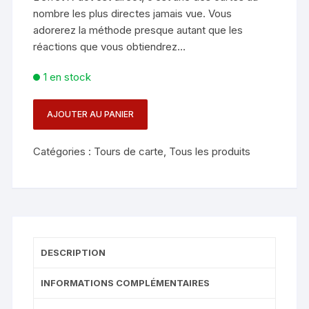
nombre les plus directes jamais vue. Vous
adorerez la méthode presque autant que les
réactions que vous obtiendrez…
1 en stock
AJOUTER AU PANIER
quantité
de
Catégories :
Tours de carte
,
Tous les produits
X-
ACT
-
MARK
MASON
-
DESCRIPTION
VERSION
FR
INFORMATIONS COMPLÉMENTAIRES