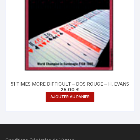
page
du
produit
51 TIMES MORE DIFFICULT – DOS ROUGE – H. EVANS
25.00
€
AJOUTER AU PANIER