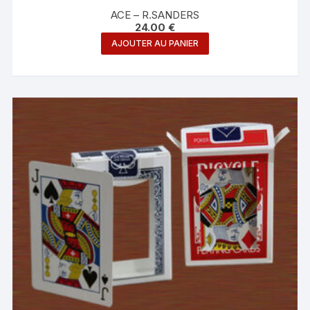
ACE – R.SANDERS
24.00
€
AJOUTER AU PANIER